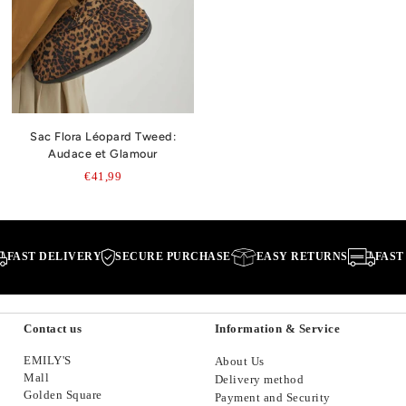
Sac Flora Léopard Tweed:
Audace et Glamour
€41,99
AST DELIVERY
SECURE PURCHASE
EASY RETURNS
FAST D
Contact us
Information & Service
EMILY'S
About Us
Mall
Delivery method
Golden Square
Payment and Security